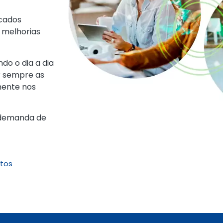
icados
 melhorias
do o dia a dia
r sempre as
mente nos
r demanda de
etos