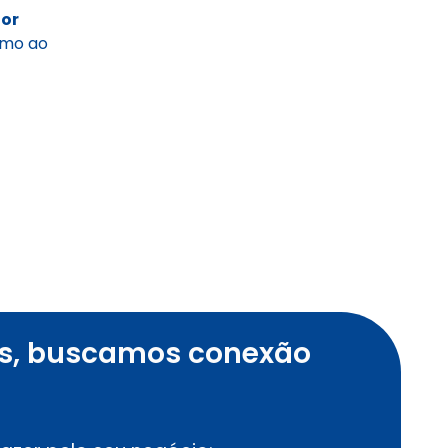
or
imo ao
s, buscamos conexão